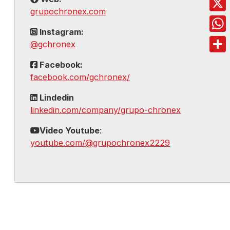
grupochronex.com
X
Instagram:
Wha
@gchronex
Comp
Facebook:
facebook.com/gchronex/
Lindedin
linkedin.com/company/grupo-chronex
Video Youtube
:
youtube.com/@grupochronex2229