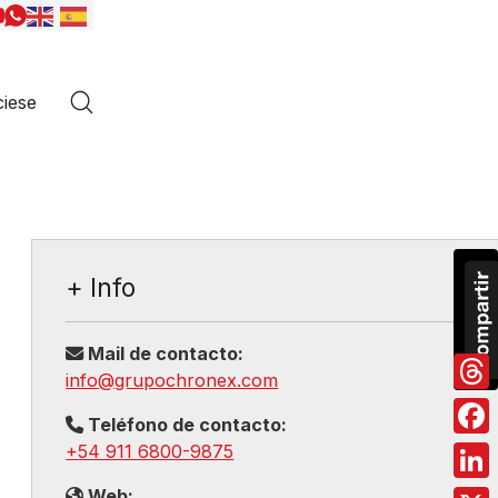
iese
+ Info
Mail de contacto:
info@grupochronex.com
Thre
Teléfono de contacto:
Fac
+
54 911 6800-9875
Link
Web: