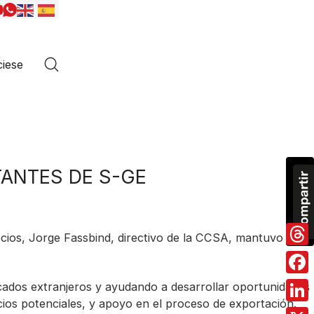
iese
TANTES DE S-GE
cios, Jorge Fassbind, directivo de la CCSA, mantuvo
Thre
Fac
rcados extranjeros y ayudando a desarrollar oportunidades
ios potenciales, y apoyo en el proceso de exportación.
Link