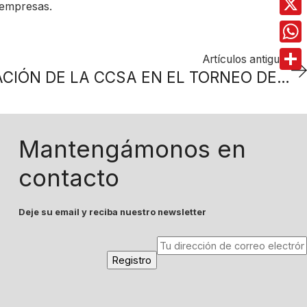
 empresas.
X
Wha
Artículos antiguos
DESTACADA ACTUACIÓN DE LA CCSA EN EL TORNEO DE GOLF INTERCÁMARAS 2024
Comp
Mantengámonos en
contacto
Deje su email y reciba nuestro newsletter