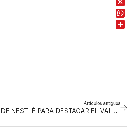
X
Wha
Comp
Artículos antiguos
CAMPAÑA DE NIDO DE NESTLÉ PARA DESTACAR EL VALOR DE LA NUTRICIÓN INFANTIL