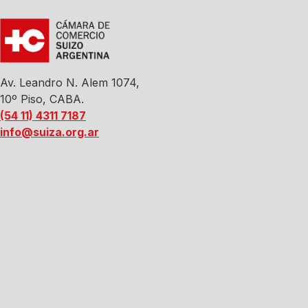
Av. Leandro N. Alem 1074,
10º Piso, CABA.
(54 11) 4311 7187
info@suiza.org.ar