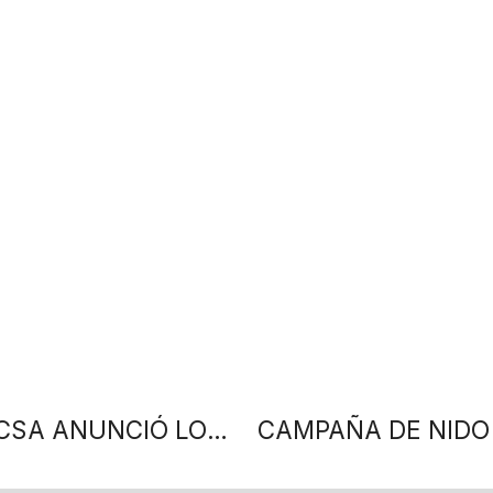
CON RÉCORD DE PARTICIPACIÓN, LA CCSA ANUNCIÓ LOS GANADORES DE ACCIONES POSITIVAS 2024