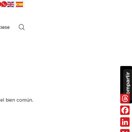
iese
 el bien común.
Thre
Fac
Link