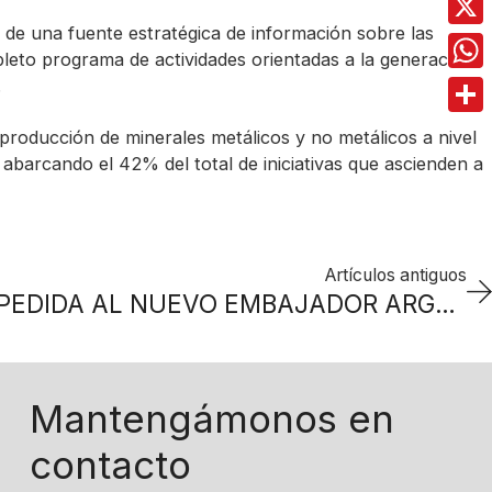
 de una fuente estratégica de información sobre las
X
leto programa de actividades orientadas a la generación
Wha
.
Comp
producción de minerales metálicos y no metálicos a nivel
abarcando el 42% del total de iniciativas que ascienden a
Artículos antiguos
ALMUERZO DE DESPEDIDA AL NUEVO EMBAJADOR ARGENTINO EN SUIZA
Mantengámonos en
contacto