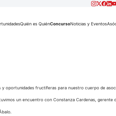
tunidades
Quién es Quién
Concurso
Noticias y Eventos
Asóc
y oportunidades fructíferas para nuestro cuerpo de asoci
ntuvimos un encuentro con Constanza Cardenas, gerente d
Ábalo.