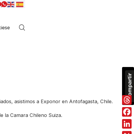
iese
ados, asistimos a Exponor en Antofagasta, Chile.
Thre
e la Camara Chileno Suiza.
Fac
Link