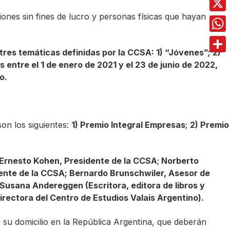
ones sin fines de lucro y personas físicas que hayan
X
Wha
tres temáticas definidas por la CCSA: 1) “Jóvenes”; 2)
Comp
entre el 1 de enero de 2021 y el 23 de junio de 2022,
o.
on los siguientes:
1) Premio Integral Empresas
;
2) Premio
Ernesto Kohen, Presidente de la CCSA
;
Norberto
idente de la CCSA; Bernardo Brunschwiler, Asesor de
; Susana Andereggen (Escritora, editora de libros y
Directora del Centro de Estudios Valais Argentino).
n su domicilio en la República Argentina, que deberán