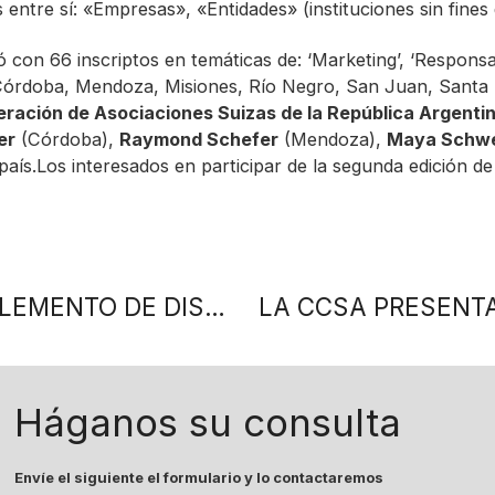
 entre sí: «Empresas», «Entidades» (instituciones sin fines 
con 66 inscriptos en temáticas de: ‘Marketing’, ‘Responsabi
 Córdoba, Mendoza, Misiones, Río Negro, San Juan, Santa 
ración de Asociaciones Suizas de la República Argenti
er
(Córdoba),
Raymond Schefer
(Mendoza),
Maya Schwe
aís.Los interesados en participar de la segunda edición de
¿EL CV TRADICIONAL PUEDE SER UN ELEMENTO DE DISCRIMINACIÓN?
Háganos su consulta
Envíe el siguiente el formulario y lo contactaremos