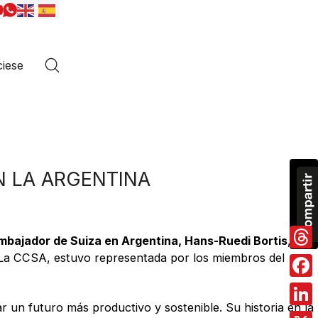
iese
N LA ARGENTINA
mbajador de Suiza en Argentina, Hans-Ruedi Bortis
, se
La CCSA, estuvo representada por los miembros del
Thre
Fac
r un futuro más productivo y sostenible. Su historia en la
Link