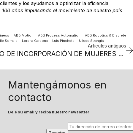
ientes y los ayudamos a optimizar la eficiencia
. 100 años impulsando el movimiento de nuestro país
iness
ABB Motion
ABB Process Automation
ABB Robotics & Discrete
lle Somale
Lorena Cardona
Luis Pinchete
Ulises Strangis
Artículos antiguos
KPMG: LENTO RITMO DE INCORPORACIÓN DE MUJERES EN LOS LUGARES DE CONDUCCIÓN
Mantengámonos en
contacto
Deje su email y reciba nuestro newsletter