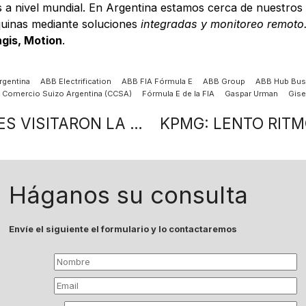
 nivel mundial. En Argentina estamos cerca de nuestros cl
áquinas mediante soluciones
integradas y monitoreo remoto
ngis, Motion
.
rgentina
ABB Electrification
ABB FIA Fórmula E
ABB Group
ABB Hub Bus
 Comercio Suizo Argentina (CCSA)
Fórmula E de la FIA
Gaspar Urman
Gise
FOCO COMEX: CÁMARAS BINACIONALES VISITARON LA ADMINISTRACIÓN GENERAL DE PUERTOS
Háganos su consulta
Envíe el siguiente el formulario y lo contactaremos