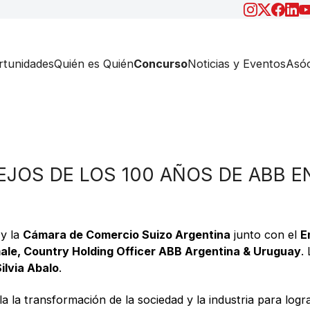
tunidades
Quién es Quién
Concurso
Noticias y Eventos
Asóc
EJOS DE LOS 100 AÑOS DE ABB E
y la
Cámara de Comercio Suizo Argentina
junto con el
E
male, Country Holding Officer ABB Argentina & Uruguay
.
ilvia Abalo
.
 la transformación de la sociedad y la industria para logra