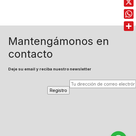
X
Wha
Comp
Mantengámonos en
contacto
Deje su email y reciba nuestro newsletter