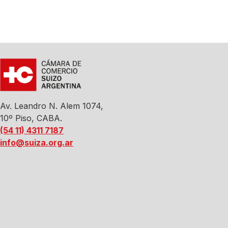
Av. Leandro N. Alem 1074,
10º Piso, CABA.
(54 11) 4311 7187
info@suiza.org.ar